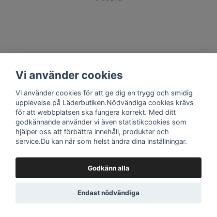
Kontakt, Villkor, GDPR
Vi använder cookies
Vi använder cookies för att ge dig en trygg och smidig
Om oss
upplevelse på Läderbutiken.Nödvändiga cookies krävs
för att webbplatsen ska fungera korrekt. Med ditt
godkännande använder vi även statistikcookies som
Sociala medier
hjälper oss att förbättra innehåll, produkter och
service.Du kan när som helst ändra dina inställningar.
Godkänn alla
© 2026 CKL Stockholm Läderbutiken
Endast nödvändiga