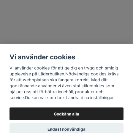
Kontakt, Villkor, GDPR
Vi använder cookies
Vi använder cookies för att ge dig en trygg och smidig
Om oss
upplevelse på Läderbutiken.Nödvändiga cookies krävs
för att webbplatsen ska fungera korrekt. Med ditt
godkännande använder vi även statistikcookies som
Sociala medier
hjälper oss att förbättra innehåll, produkter och
service.Du kan när som helst ändra dina inställningar.
Godkänn alla
© 2026 CKL Stockholm Läderbutiken
Endast nödvändiga