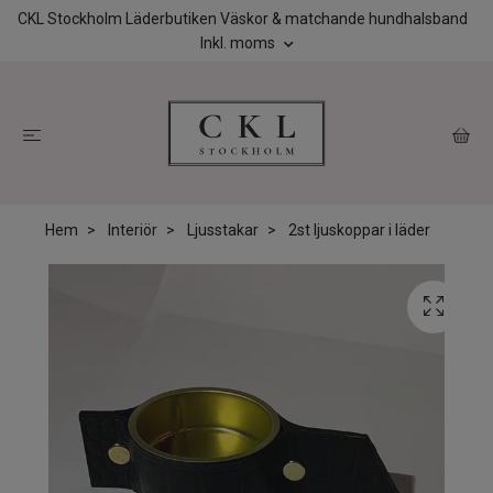
CKL Stockholm Läderbutiken Väskor & matchande hundhalsband
Inkl. moms
Hem
Interiör
Ljusstakar
2st ljuskoppar i läder